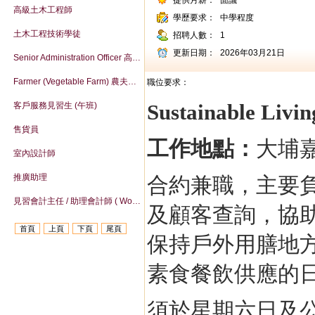
提供月薪：
面議
高級土木工程師
學歷要求：
中學程度
土木工程技術學徒
招聘人數：
1
更新日期：
2026年03月21日
Senior Administration Officer 高級行政主任
Farmer (Vegetable Farm) 農夫（菜組）
職位要求：
Sustainable Li
客戶服務見習生 (午班)
售貨員
工作地點：
大埔
室內設計師
推廣助理
合約兼職，主要
見習會計主任 / 助理會計師 ( Work-life balance )
及顧客查詢，協助
首頁
上頁
下頁
尾頁
保持戶外用膳地
素食餐飲供應的
須於星期六日及公