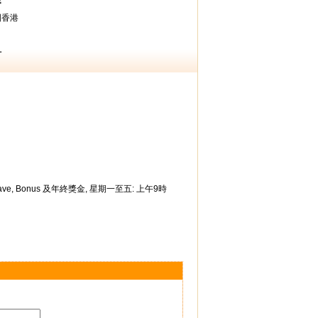
職
國香港
計
n leave, Bonus 及年終獎金, 星期一至五: 上午9時