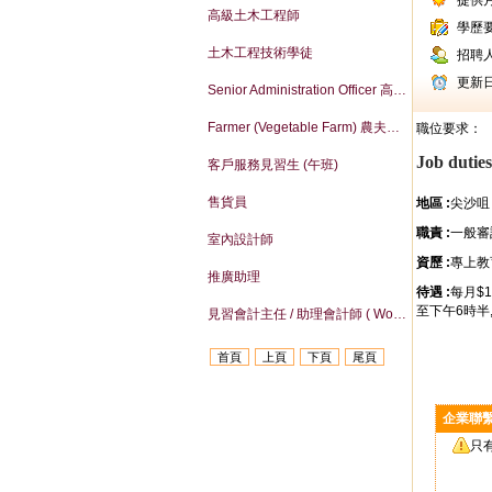
提供
高級土木工程師
學歷
土木工程技術學徒
招聘
更新
Senior Administration Officer 高級行政主任
Farmer (Vegetable Farm) 農夫（菜組）
職位要求：
Job duties
客戶服務見習生 (午班)
售貨員
地區
:
尖沙咀
職責
:
一般審
室內設計師
資歷
:
專上教
推廣助理
待遇
:
每月$15
至下午6時半, 每
見習會計主任 / 助理會計師 ( Work-life balance )
首頁
上頁
下頁
尾頁
企業聯
只