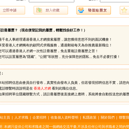
要註冊履歷？（
現在便登記我的履歷，輕鬆找份好工作！
）
過千名人事經理通過香港人才網搜索履歷，讓您獲得意想不到的面試機會！
享受香港人才網獨有的顧問式求職服務，通過郵箱每天為你推薦最新職位！
您可以通過香港人才網一次性註冊履歷，免去重複註冊履歷之苦！
您可以設置履歷為“隱藏”、“公開”等狀態，充分保障您的隱私，免去不必要打擾！
醒：
本站招聘信息由會員自行發布，真實性由發布人負責，但若發現招聘信息不實，請您
電話聯繫時請說明是在
香港人才網
看到此職位信息。
如果招聘單位隱藏聯繫方式，請註冊履歷後直接網上應聘，系統將會自動投送您的履
站主頁
|
人才求職
|
企業招聘
|
收集個人資料聲明
|
私隱政策
|
關於我們
|
聯繫
明 :本網只提供公司和求職者之間一個網絡交流平臺,不涉及任何公司與求職者之間的勞