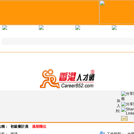
求職錦囊
教育培訓
企業註冊
人才註
加
入
到:
名稱：
初級審計員
過期職位