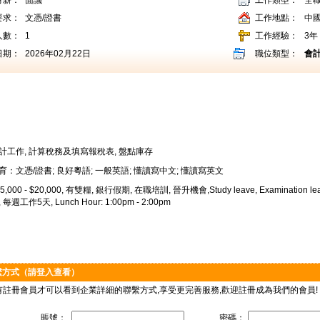
月薪：
面議
工作類型：
全
要求：
文憑/證書
工作地點：
中
人數：
1
工作經驗：
3年
日期：
2026年02月22日
職位類型：
會
計工作, 計算稅務及填寫報稅表, 盤點庫存
育：文憑/證書; 良好粵語; 一般英語; 懂讀寫中文; 懂讀寫英文
,000 - $20,000, 有雙糧, 銀行假期, 在職培訓, 晉升機會,Study leave, Examinatio
週工作5天, Lunch Hour: 1:00pm - 2:00pm
繫方式（請登入查看）
有註冊會員才可以看到企業詳細的聯繫方式,享受更完善服務,歡迎註冊成為我們的會員!
賬號：
密碼：