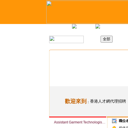
主頁
最新職位
招聘日
歡迎來到
香港人才網代理招聘
：
職位
Assistant Garment Technologist (Woven / Knit) (Ref # 063941)