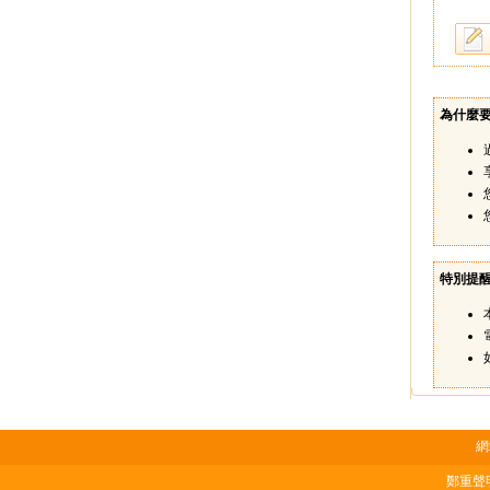
為什麼
特別提
網
鄭重聲