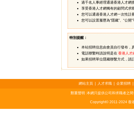
過千名人事經理通過香港人才網
享受香港人才網獨有的顧問式求
您可以通過香港人才網一次性註
您可以設置履歷為“隱藏”、“公
特別提醒：
本站招聘信息由會員自行發布，
電話聯繫時請說明是在
香港人才
如果招聘單位隱藏聯繫方式，請
網站主頁
|
人才求職
|
企業招聘
鄭重聲明 :本網只提供公司和求職者之
Copyright© 2011-2024 香港