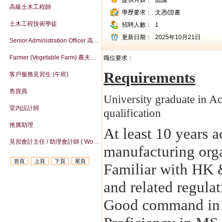
提供月薪：
面議
高級土木工程師
學歷要求：
文憑/證書
土木工程技術學徒
招聘人數：
1
更新日期：
2025年10月21日
Senior Administration Officer 高級行政主任
Farmer (Vegetable Farm) 農夫（菜組）
職位要求：
Requirements
客戶服務見習生 (午班)
售貨員
University graduate in A
室內設計師
qualification
推廣助理
At least 10 years 
見習會計主任 / 助理會計師 ( Work-life balance )
manufacturing org
首頁
上頁
下頁
尾頁
Familiar with HK 
and related regulat
Good command in w