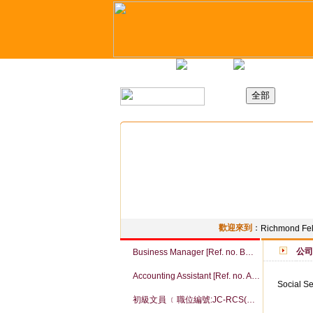
主頁
最新職位
招聘日
歡迎來到
：
Richmond Fel
公司
Business Manager [Ref. no. BM-NJ]
Accounting Assistant [Ref. no. ACA-HO]
Social Se
初級文員 ﹝職位編號:JC-RCS(CW)﹞