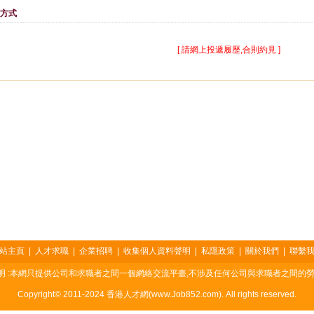
方式
[ 請網上投遞履歷,合則約見 ]
站主頁
|
人才求職
|
企業招聘
|
收集個人資料聲明
|
私隱政策
|
關於我們
|
聯繫
明 :本網只提供公司和求職者之間一個網絡交流平臺,不涉及任何公司與求職者之間的勞
Copyright© 2011-2024 香港人才網(www.Job852.com). All rights reserved.