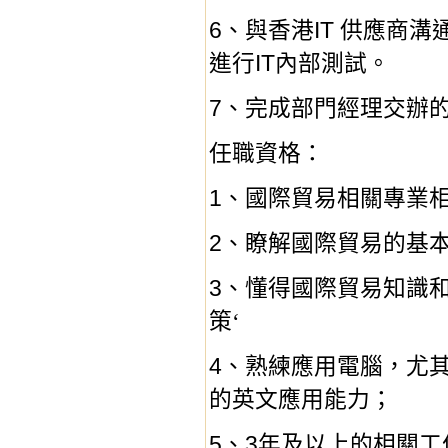
6
IT
、與香港
供應商溝
IT
進行
內部測試。
7
、完成部門經理交辦
任職資格：
1
、國際貿易相關專業
2
、瞭解國際貿易的基
3
、懂得國際貿易知識
策‘
4
、熟練應用電腦，尤
的英文應用能力；
5
3
、
年及以上的相關工