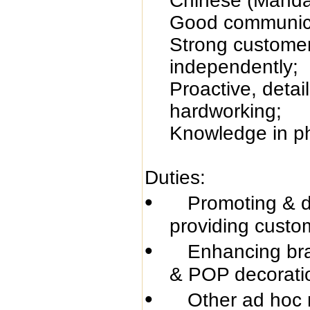
Chinese (Mandar
Good communicat
Strong customer
independently;
Proactive, detail
hardworking;
Knowledge in p
Duties:
•
Promoting & 
providing custo
•
Enhancing bra
& POP decorati
•
Other ad hoc m