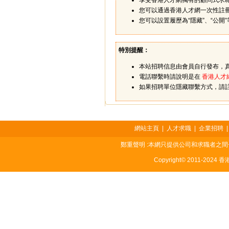
享受香港人才網獨有的顧問式求
您可以通過香港人才網一次性註
您可以設置履歷為“隱藏”、“公
特別提醒：
本站招聘信息由會員自行發布，
電話聯繫時請說明是在
香港人才
如果招聘單位隱藏聯繫方式，請
網站主頁
|
人才求職
|
企業招聘
鄭重聲明 :本網只提供公司和求職者之
Copyright© 2011-2024 香港